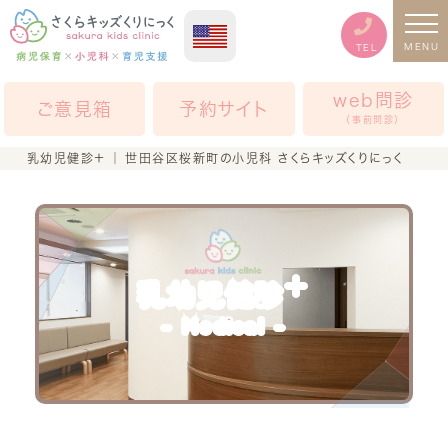
MENU
TEL
web問診
ご意見箱
予約サイト
（事前問診）
乳幼児健診＋ ｜ 世田谷区桜新町の小児科 さくらキッズくりにっく
＋
乳幼児健診
Medical