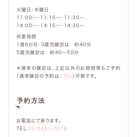
協力して遊んだりすることもできるようになるでし
火曜日・水曜日
ょう。また、数や文字への関心も高まり、簡単な計
11:00～・11:15～・11:30～
算をしたり、自分の名前を書いたりすることもでき
14:00～・14:15～・14:30～
るようになるかもしれません。感情表現も豊かにな
所要時間
り、喜び、悲しみ、怒り、驚きなど、さまざまな気持
1歳6か月・3歳児健診は 約40分
ちを表に出せるようになります。また、相手の気持
5歳児健診は 約40～50分
ちを理解したり、共感したりする力も育ち、お友達
と仲良く遊んだり、助け合ったりすることができる
＊通常の健診は、上記以外のお時間帯もご予約
ようになるでしょう。
（通常健診の予約は
こちら
）可能です。
5歳は、社会性も身につけ始める時期です。ルール
を守ったり、順番を待ったり、お友達と協力したり
することを学びます。また、自分の役割を理解し、
予約方法
責任感を持つこともできるようになる時期です。
就学に向けて、生活習慣を整えることも大切な時
期です。早寝早起き、バランスの取れた食事、手洗
お電話にて承ります。
い、うがいなどを習慣づけ、健康な体づくりを心が
TEL:
03-5451-0016
けましょう。