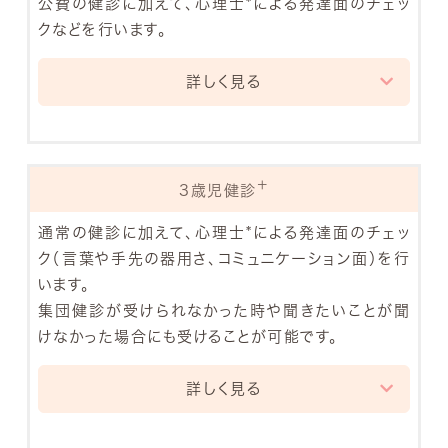
公費の健診に加えて、心理士*による発達面のチェッ
クなどを行います。
詳しく見る
1歳6か月健診では、基本的な機能がほぼ完成す
る時期である、1歳6か月のお子さんの発達につい
て確認をします。
＋
3歳児健診
多くのお子さんが歩けるようになり、周りのものに
興味を持つ、感情表現が豊かになる、言葉をいく
通常の健診に加えて、心理士*による発達面のチェッ
つか言えるようになる、自我が目覚め「自分でやり
ク（言葉や手先の器用さ、コミュニケーション面）を行
たい」気持ちを持つなどの成長が見られます。ま
います。
た、イヤイヤ期が始まったり、人見知りが強くなっ
集団健診が受けられなかった時や聞きたいことが聞
たりするのもこの時期の特徴です。
けなかった場合にも受けることが可能です。
保護者の方とご一緒に心理士と一緒に遊ぶ中で
発達状況の確認をさせていただきます。
詳しく見る
3歳は、心身ともに大きく成長する時期です。