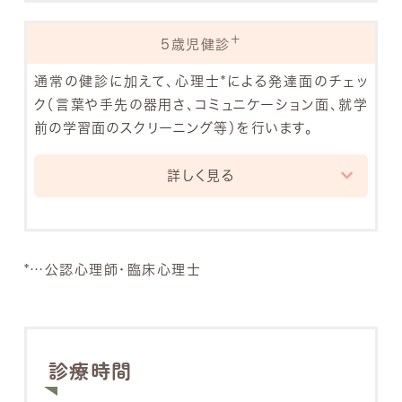
体はしっかりとしてきて、走ったり、ジャンプした
り、ボールを蹴ったりと、全身を使った活発な遊び
＋
5歳児健診
ができるようになります。手先も器用になり、積み
木を高く積み上げたり、お絵かきを楽しんだりする
通常の健診に加えて、心理士*による発達面のチェッ
こともできます。
ク（言葉や手先の器用さ、コミュニケーション面、就学
言葉も発達し、簡単な会話ができるようになりま
前の学習面のスクリーニング等）を行います。
す。自分の名前や年齢を言ったり、好きな食べ物や
遊びを伝えたりできるようになるでしょう。また、
詳しく見る
「なんで？」「どうして？」と質問することも増え、周
5歳は、就学を控えた大切な時期であり、心身とも
りの世界への関心を深めていきます。
に大きく成長する時期です。
感情表現も豊かになり、嬉しい、楽しい、怒る、悲
体はさらにしっかりとし、運動能力も向上します。
しいなど、さまざまな気持ちを表に出せるようにな
*…公認心理師・臨床心理士
走る、跳ぶ、投げるなどの動きがスムーズになり、
ります。お友達と遊ぶことも楽しくなり、一緒に笑
手先もますます器用になり、ハサミで紙を切った
ったり、時にはケンカをしたりしながら、社会性を
り、絵を描いたり、字を書いたりすることもできる
身につけていきます。
ようになります。
診療時間
言葉も豊かになり、複雑な会話ができるようにな
ります。自分の考えや気持ちを伝えたり、お友達と