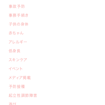
事故予防
2026年5月26日
事務手続き
【子育てこころのヒント講座】６月開催の
お知らせ
子供の身体
赤ちゃん
2026年4月22日
アレルギー
マイナ保険証と医療証のご利用について
低身長
2026年3月17日
スキンケア
4月から新しい先生が加わります！
イベント
2026年3月10日
メディア掲載
【あおぞら 1周年記念】「さくらキッズ あお
予防接種
ぞらフェス
」開催決定！
起立性調節障害
遊び