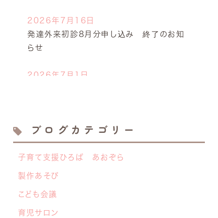
2026年7月16日
発達外来初診8月分申し込み 終了のお知
らせ
2026年7月1日
今年も開催します！キッズドクター体験！
2026年6月23日
ブログカテゴリー
離乳食サロン７月の開催日決定しました！
子育て支援ひろば あおぞら
2026年6月19日
【NEW】 離乳食サロン開催のお知らせ
製作あそび
こども会議
2026年6月8日
中学生の交流グループ「てらこや」のご案内
育児サロン