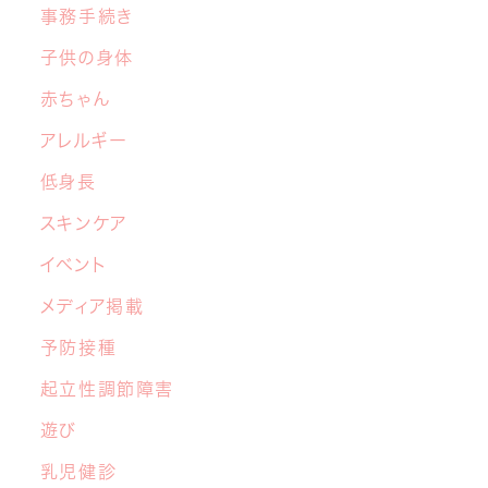
事務手続き
【子育てこころのヒント講座】６月開催の
お知らせ
子供の身体
赤ちゃん
2026年4月22日
アレルギー
マイナ保険証と医療証のご利用について
低身長
2026年3月17日
スキンケア
4月から新しい先生が加わります！
イベント
2026年3月10日
メディア掲載
【あおぞら 1周年記念】「さくらキッズ あお
予防接種
ぞらフェス
」開催決定！
起立性調節障害
遊び
乳児健診