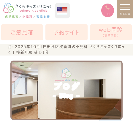
MENU
TEL
web問診
ご意見箱
予約サイト
（事前問診）
月:
2025年10月
｜世田谷区桜新町の小児科 さくらキッズくりにっ
く | 桜新町駅 徒歩1分
ブログ
Blog