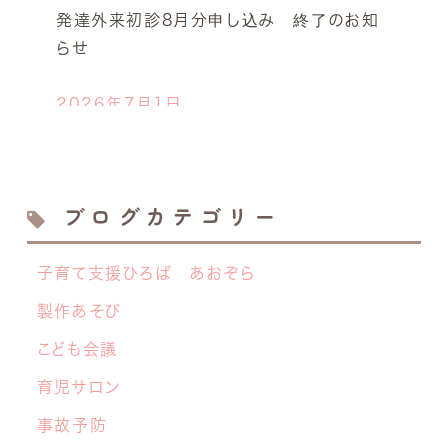
発達外来初診8月分申し込み 終了のお知
らせ
2026年7月1日
今年も開催します！キッズドクター体験！
2026年6月23日
ブログカテゴリー
離乳食サロン７月の開催日決定しました！
子育て支援ひろば あおぞら
2026年6月19日
【NEW】 離乳食サロン開催のお知らせ
製作あそび
こども会議
2026年6月8日
中学生の交流グループ「てらこや」のご案内
育児サロン
事故予防
2026年5月26日