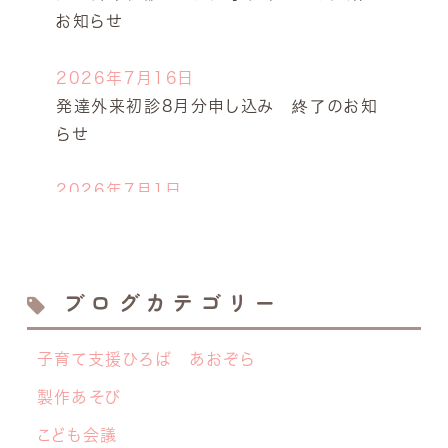
お知らせ
2026年7月16日
発達外来初診8月分申し込み 終了のお知
らせ
2026年7月1日
今年も開催します！キッズドクター体験！
2026年6月23日
ブログカテゴリー
離乳食サロン７月の開催日決定しました！
子育て支援ひろば あおぞら
2026年6月19日
【NEW】 離乳食サロン開催のお知らせ
製作あそび
こども会議
2026年6月8日