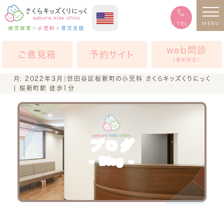
MENU
TEL
web問診
ご意見箱
予約サイト
（事前問診）
月:
2022年3月
｜世田谷区桜新町の小児科 さくらキッズくりにっく
| 桜新町駅 徒歩1分
ブログ
Blog