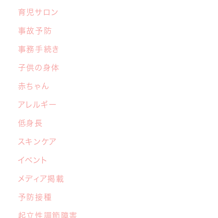
中学生の交流グループ「てらこや」のご案内
育児サロン
事故予防
2026年5月26日
事務手続き
【子育てこころのヒント講座】６月開催の
お知らせ
子供の身体
赤ちゃん
2026年4月22日
アレルギー
マイナ保険証と医療証のご利用について
低身長
2026年3月17日
スキンケア
4月から新しい先生が加わります！
イベント
2026年3月10日
メディア掲載
【あおぞら 1周年記念】「さくらキッズ あお
予防接種
ぞらフェス
」開催決定！
起立性調節障害