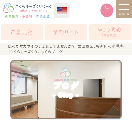
MENU
TEL
web問診
ご意見箱
予約サイト
（事前問診）
肌のカサカサそのままにしてませんか？｜世田谷区、桜新町の小児科
｜さくらキッズくりにっくのブログ
ブログ
Blog