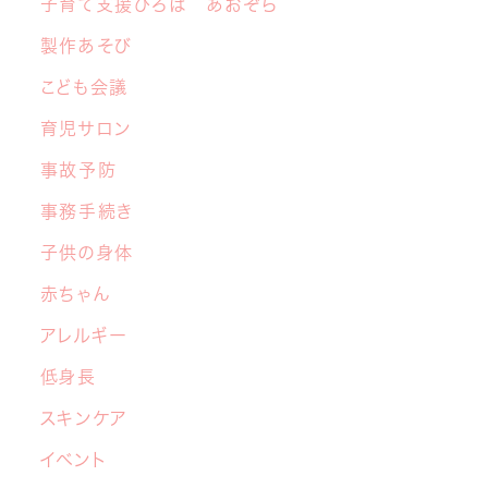
子育て支援ひろば あおぞら
2026年6月19日
【NEW】 離乳食サロン開催のお知らせ
製作あそび
こども会議
2026年6月8日
中学生の交流グループ「てらこや」のご案内
育児サロン
事故予防
2026年5月26日
事務手続き
【子育てこころのヒント講座】６月開催の
お知らせ
子供の身体
赤ちゃん
2026年4月22日
アレルギー
マイナ保険証と医療証のご利用について
低身長
2026年3月17日
スキンケア
4月から新しい先生が加わります！
イベント