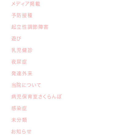
2026年3月10日
メディア掲載
【あおぞら 1周年記念】「さくらキッズ あお
予防接種
ぞらフェス
」開催決定！
起立性調節障害
遊び
乳児健診
夜尿症
発達外来
当院について
病児保育室さくらんぼ
感染症
未分類
お知らせ