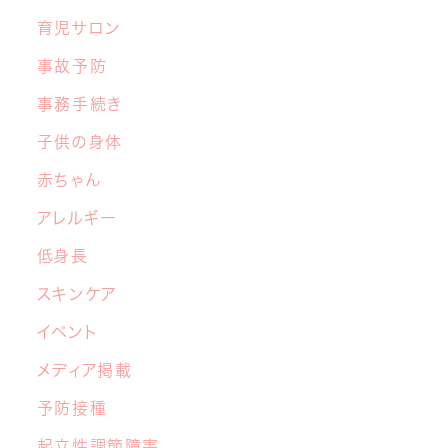
中学生の交流グループ「てらこや」のご案内
育児サロン
事故予防
2026年5月26日
事務手続き
【子育てこころのヒント講座】６月開催の
お知らせ
子供の身体
赤ちゃん
2026年4月22日
アレルギー
マイナ保険証と医療証のご利用について
低身長
2026年3月17日
スキンケア
4月から新しい先生が加わります！
イベント
2026年3月10日
メディア掲載
【あおぞら 1周年記念】「さくらキッズ あお
予防接種
ぞらフェス
」開催決定！
起立性調節障害