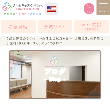
MENU
TEL
web問診
ご意見箱
予約サイト
（事前問診）
5歳児健診のすすめ ～心理士の視点から～｜世田谷区、桜新町の
小児科｜さくらキッズくりにっくのブログ
ブログ
Blog