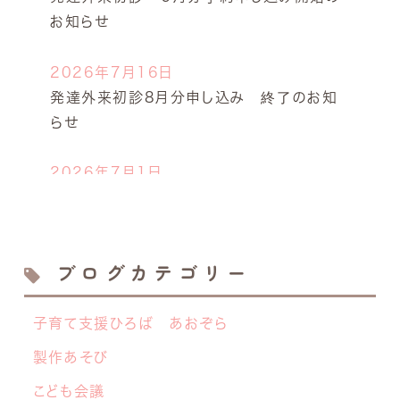
お知らせ
2026年7月16日
発達外来初診8月分申し込み 終了のお知
らせ
2026年7月1日
今年も開催します！キッズドクター体験！
2026年6月23日
ブログカテゴリー
離乳食サロン７月の開催日決定しました！
子育て支援ひろば あおぞら
2026年6月19日
【NEW】 離乳食サロン開催のお知らせ
製作あそび
こども会議
2026年6月8日