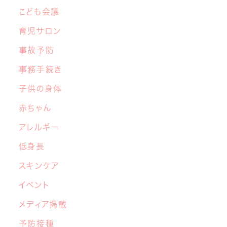
こども会議
2026年6月8日
中学生の交流グループ「てらこや」のご案内
育児サロン
事故予防
2026年5月26日
事務手続き
【子育てこころのヒント講座】６月開催の
お知らせ
子供の身体
赤ちゃん
2026年4月22日
アレルギー
マイナ保険証と医療証のご利用について
低身長
2026年3月17日
スキンケア
4月から新しい先生が加わります！
イベント
2026年3月10日
メディア掲載
【あおぞら 1周年記念】「さくらキッズ あお
予防接種