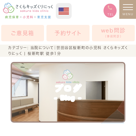
MENU
TEL
web問診
ご意見箱
予約サイト
（事前問診）
カテゴリー:
当院について
｜世田谷区桜新町の小児科 さくらキッズく
りにっく | 桜新町駅 徒歩1分
ブログ
Blog